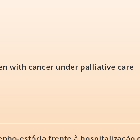
ren with cancer under palliative care
enho-estória frente à hospitalização